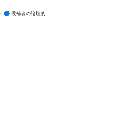
/
候補者の論理的
🔵