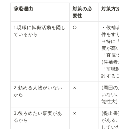
辞退理由
対策の必
対策方法
要性
1.現職に転職活動を隠し
○
・候補者へ
ているから
件をすり合わ
⇒特に「現
度が高いた
「直属でない
(候補者が転
「前職関係
討することを
2.頼める人物がいない
✗
(周囲の人
から
いない､円
能性大)
3.後ろめたい事実があ
✗
(提出書類
るから
がある､社
していた等